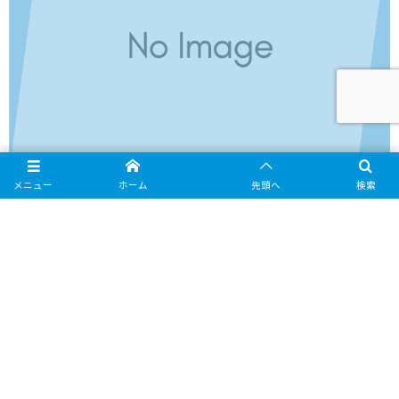
メニュー
ホーム
先頭へ
検索
求人募集のお知らせ
リクルート
高知通信機では業務拡大に伴い、現在以下の求人を募集しております。 ・官公
庁向け営業 ・サービスエンジニア ・auショップスタッフ ・一般事務(経理) 詳
細はリクルートページまで